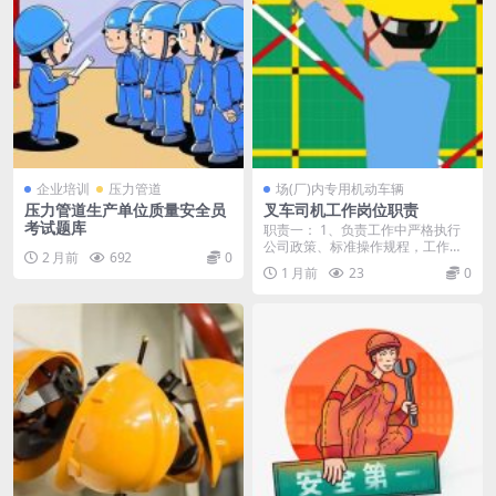
企业培训
压力管道
场(厂)内专用机动车辆
压力管道生产单位质量安全员
叉车司机工作岗位职责
考试题库
职责一： 1、负责工作中严格执行
公司政策、标准操作规程，工作范
2 月前
692
0
围有效配置的正常使...
1 月前
23
0