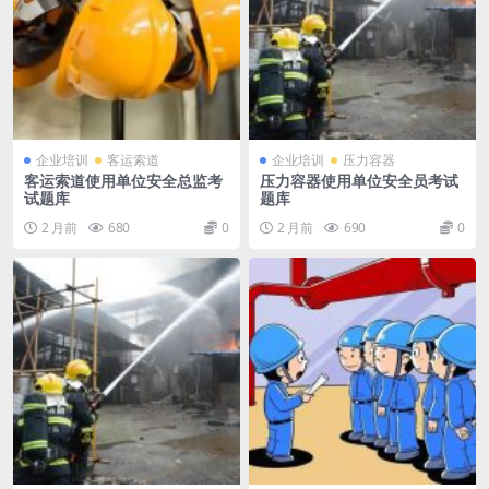
企业培训
客运索道
企业培训
压力容器
客运索道使用单位安全总监考
压力容器使用单位安全员考试
试题库
题库
2 月前
680
0
2 月前
690
0